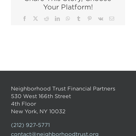
Your Platform!
Facebook
X
Reddit
LinkedIn
WhatsApp
Tumblr
Pinterest
Vk
Email
Neighborhood Trust Financial Partners
530 West 166th Street
4th Floor
New York, NY 10032
(212) 927-5771
contact@neighborhoodtrust.org